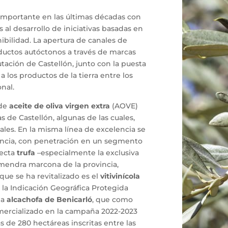
 importante en las últimas décadas con
s al desarrollo de iniciativas basadas en
ibilidad. La apertura de canales de
ductos autóctonos a través de marcas
tación de Castellón, junto con la puesta
a los productos de la tierra entre los
nal.
 de
aceite de oliva virgen extra
(AOVE)
 de Castellón, algunas de las cuales,
les. En la misma línea de excelencia se
incia, con penetración en un segmento
lecta
trufa
–especialmente la exclusiva
mendra marcona de la provincia,
 que se ha revitalizado es el
vitivinícola
 la Indicación Geográfica Protegida
la
alcachofa de Benicarló
, que como
ercializado en la campaña 2022-2023
 de 280 hectáreas inscritas entre las