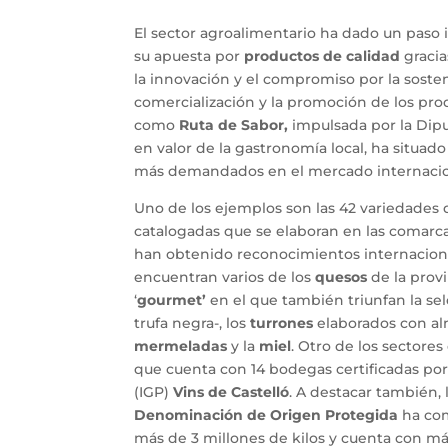
El sector agroalimentario ha dado un paso
su apuesta por
productos de calidad
gracia
la innovación y el compromiso por la sosten
comercialización y la promoción de los pro
como
Ruta de Sabor,
impulsada por la Dipu
en valor de la gastronomía local, ha situado 
más demandados en el mercado internacio
Uno de los ejemplos son las 42 variedades
catalogadas que se elaboran en las comarcas
han obtenido reconocimientos internaciona
encuentran varios de los
quesos
de la prov
‘
gourmet’
en el que también triunfan la se
trufa negra-, los
turrones
elaborados con al
mermeladas
y la
miel
. Otro de los sectores
que cuenta con 14 bodegas certificadas por
(IGP)
Vins de Castelló
. A destacar también, 
Denominación de Origen Protegida
ha com
más de 3 millones de kilos y cuenta con más