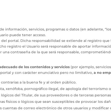
de información, servicios, programas o datos (en adelante, “lo
Usuario puede tener acceso.
 del portal. Dicha responsabilidad se extiende al registro que
cho registro el Usuario será responsable de aportar informació
nar una contraseña de la que será responsable, comprometiéndo
decuado de los contenidos y servicios
(por ejemplo, servicios
u portal y con carácter enunciativo pero no limitativo,
a no empl
 o contrarias a la buena fe y al orden público.
a, xenófoba, pornográfico-ilegal, de apología del terrorismo 
 lógicos del Titular, de sus proveedores o de terceras personas,
emas físicos o lógicos que sean susceptibles de provocar los 
 las cuentas de correo electrónico de otros usuarios y modifica